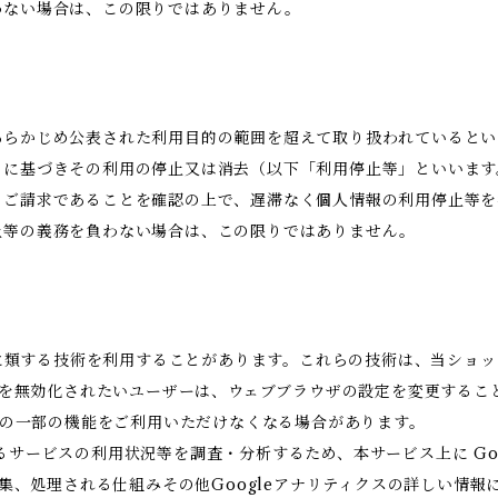
わない場合は、この限りではありません。
あらかじめ公表された利用目的の範囲を超えて取り扱われているとい
めに基づきその利用の停止又は消去（以下「利用停止等」といいます
のご請求であることを確認の上で、遅滞なく個人情報の利用停止等を
止等の義務を負わない場合は、この限りではありません。
これに類する技術を利用することがあります。これらの技術は、当ショ
eを無効化されたいユーザーは、ウェブブラウザの設定を変更すること
ビスの一部の機能をご利用いただけなくなる場合があります。
ービスの利用状況等を調査・分析するため、本サービス上に Google
収集、処理される仕組みその他Googleアナリティクスの詳しい情